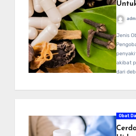
Untu
adm
Jenis O
Pengoba
penyaki
akibat 
dari deb
Obat D
Cerd