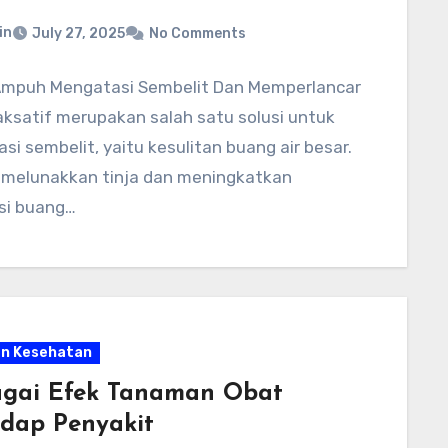
in
July 27, 2025
No Comments
Ampuh Mengatasi Sembelit Dan Memperlancar
aksatif merupakan salah satu solusi untuk
i sembelit, yaitu kesulitan buang air besar.
i melunakkan tinja dan meningkatkan
si buang…
an Kesehatan
agai Efek Tanaman Obat
dap Penyakit