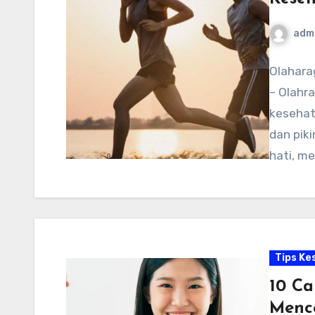
adm
Olahara
– Olahr
kesehata
dan pik
hati, m
Tips Ke
10 Ca
Menc