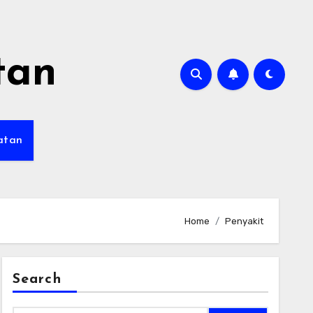
tan
atan
Home
Penyakit
Search