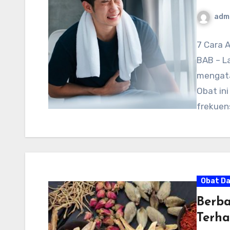
adm
7 Cara 
BAB – L
mengatas
Obat in
frekuen
Obat D
Berb
Terha