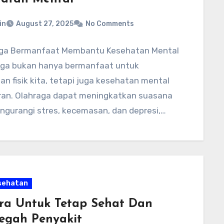
in
August 27, 2025
No Comments
ga Bermanfaat Membantu Kesehatan Mental
aga bukan hanya bermanfaat untuk
n fisik kita, tetapi juga kesehatan mental
iran. Olahraga dapat meningkatkan suasana
engurangi stres, kecemasan, dan depresi,…
sehatan
ra Untuk Tetap Sehat Dan
egah Penyakit