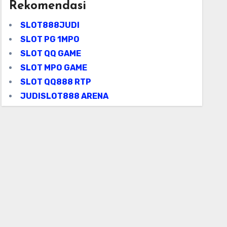
Rekomendasi
SLOT888JUDI
SLOT PG 1MPO
SLOT QQ GAME
SLOT MPO GAME
SLOT QQ888 RTP
JUDISLOT888 ARENA