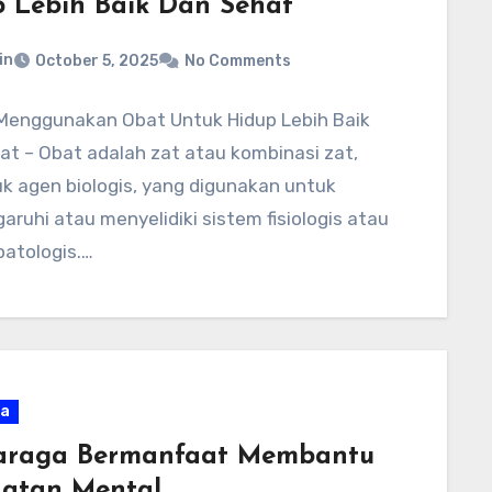
 Lebih Baik Dan Sehat
in
October 5, 2025
No Comments
Menggunakan Obat Untuk Hidup Lebih Baik
at – Obat adalah zat atau kombinasi zat,
k agen biologis, yang digunakan untuk
ruhi atau menyelidiki sistem fisiologis atau
patologis.…
ga
araga Bermanfaat Membantu
hatan Mental